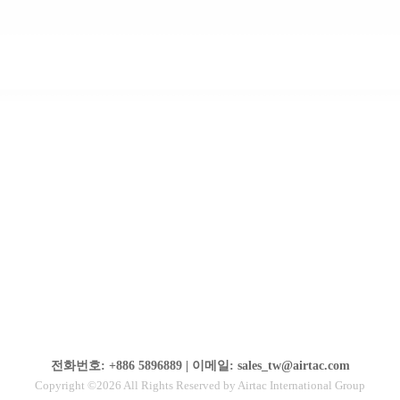
전화번호: +886 5896889 | 이메일: sales_tw@airtac.com
Copyright ©2026 All Rights Reserved by Airtac International Group