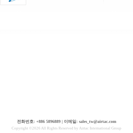
전화번호: +886 5896889 | 이메일: sales_tw@airtac.com
Copyright ©2026 All Rights Reserved by Airtac International Group