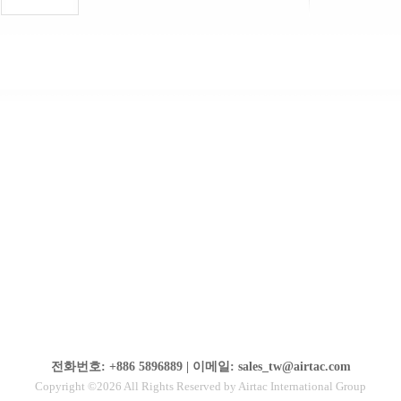
전화번호: +886 5896889 | 이메일: sales_tw@airtac.com
Copyright ©2026 All Rights Reserved by Airtac International Group