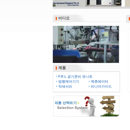
비디오
비디오
제품
제품
F.R.L 공기준비 유니트
방향제어기기
엑츄에이터
악세서리
리니어가이드