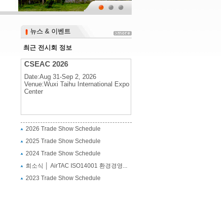
뉴스 & 이벤트
뉴스 & 이벤트
최근 전시회 정보
CSEAC 2026
Date:Aug 31-Sep 2, 2026
Venue:Wuxi Taihu International Expo
Center
CSEAC 2026
2026 Trade Show Schedule
Date:Aug 31-Sep 2, 2026
2025 Trade Show Schedule
Venue:Wuxi Taihu International Expo
Center
2024 Trade Show Schedule
희소식 │ AirTAC ISO14001 환경경영...
2023 Trade Show Schedule