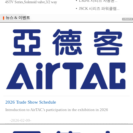
LSD-E 시리즈 자동윤...
4STV Series,Solenoid valve,3/2 way
JSCK 시리즈 파워클램...
뉴스 & 이벤트
뉴스 & 이벤트
2026 Trade Show Schedule
Introduction to AirTAC’s participation in the exhibition in 2026
-2026-02-09-