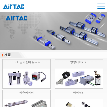
제품
제품
F.R.L 공기준비 유니트
방향제어기기
엑츄에이터
악세서리